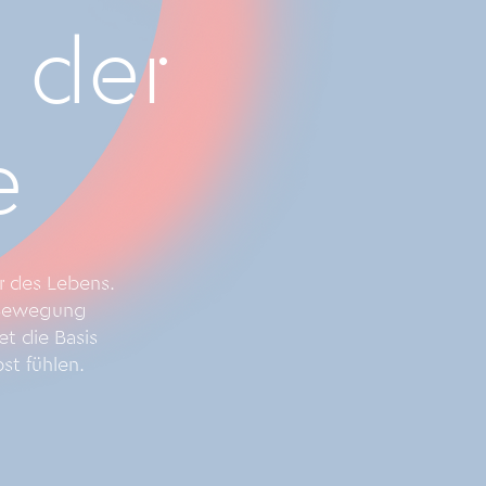
 der
e
er des Lebens.
n Bewegung
et die Basis
st fühlen.