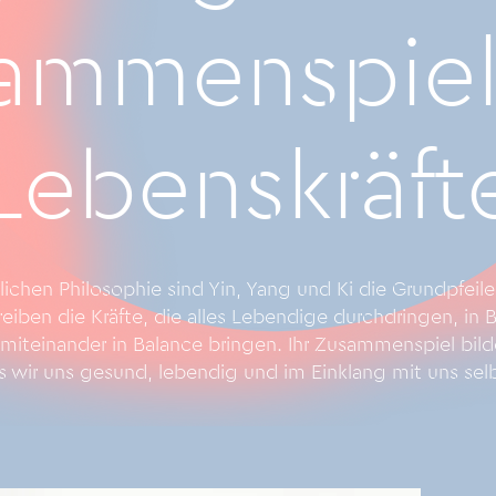
ammenspiel
Lebenskräft
tlichen Philosophie sind Yin, Yang und Ki die Grundpfeil
reiben die Kräfte, die alles Lebendige durchdringen, i
miteinander in Balance bringen. Ihr Zusammenspiel bild
ss wir uns gesund, lebendig und im Einklang mit uns selb