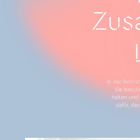
Zus
In der fernös
Sie besch
halten und 
dafür, da