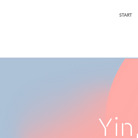
START
Yin